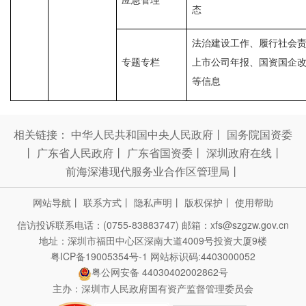
态
法治建设工作、履行社会
专题专栏
上市公司年报、国资国企
等信息
相关链接：
中华人民共和国中央人民政府
丨
国务院国资委
丨
广东省人民政府
丨
广东省国资委
丨
深圳政府在线
丨
前海深港现代服务业合作区管理局
丨
网站导航
丨
联系方式
丨
隐私声明
丨
版权保护
丨
使用帮助
信访投诉联系电话：(0755-83883747)
邮箱：xfs@szgzw.gov.cn
地址：深圳市福田中心区深南大道4009号投资大厦9楼
粤ICP备19005354号-1
网站标识码:4403000052
粤公网安备 44030402002862号
主办：深圳市人民政府国有资产监督管理委员会