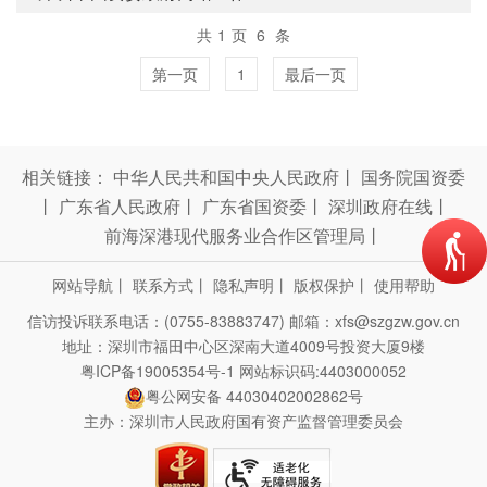
共
1
页
6
条
第一页
1
最后一页
相关链接：
中华人民共和国中央人民政府
丨
国务院国资委
丨
广东省人民政府
丨
广东省国资委
丨
深圳政府在线
丨
前海深港现代服务业合作区管理局
丨
网站导航
丨
联系方式
丨
隐私声明
丨
版权保护
丨
使用帮助
信访投诉联系电话：(0755-83883747)
邮箱：xfs@szgzw.gov.cn
地址：深圳市福田中心区深南大道4009号投资大厦9楼
粤ICP备19005354号-1
网站标识码:4403000052
粤公网安备 44030402002862号
主办：深圳市人民政府国有资产监督管理委员会