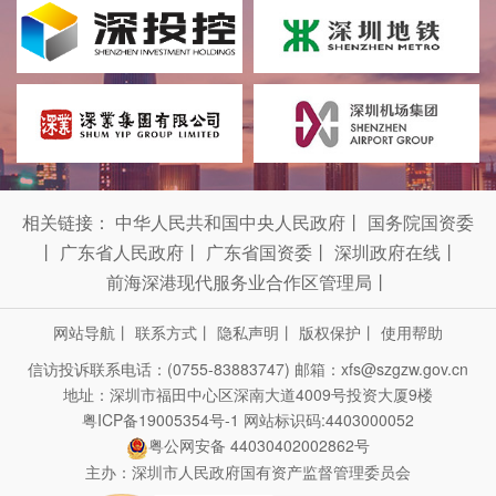
相关链接：
中华人民共和国中央人民政府
丨
国务院国资委
丨
广东省人民政府
丨
广东省国资委
丨
深圳政府在线
丨
前海深港现代服务业合作区管理局
丨
网站导航
丨
联系方式
丨
隐私声明
丨
版权保护
丨
使用帮助
信访投诉联系电话：(0755-83883747)
邮箱：xfs@szgzw.gov.cn
地址：深圳市福田中心区深南大道4009号投资大厦9楼
粤ICP备19005354号-1
网站标识码:4403000052
粤公网安备 44030402002862号
主办：深圳市人民政府国有资产监督管理委员会