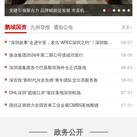
党建引领聚合力 品牌赋能促发展 市直机关党建品牌建设推进会暨第九期市直机关“头雁亮翅”沙龙成功举办
鹏城国资
九州导报
通知公告
更多>
“深圳故事”走进中亚，发出“APEC深圳之约”！深圳能源集团现场分享“丝路万家灯火”...
08-07
振业集团2026年第二期公司债成功发行
08-06
深圳港集团首个巴基斯坦海外仓正式落地
08-03
深农投“新时代兴农先锋”青年团队交出亮眼答卷
08-03
DHL深圳“超级口岸”项目落地深圳机场
07-31
国信证券助力全国首单工业会展CMBS落地顺德
07-31
政务公开