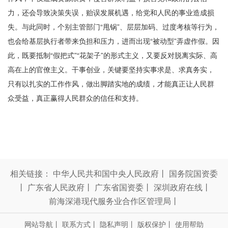
力，还会导致决策失误，贻误发展机遇，给党和人民的事业造成损
失。与此同时，个别主管部门“甩锅”、层层加码、过度考核等行为，
也会给基层执行者带来负担和压力，进而出现“被动型”弄虚作假。因
此，既要抵制“假把式”“花架子”的形式主义，又要反对脱离实际、高
高在上的官僚主义。干事创业，关键要坚持实事求是、求真务实，
只有以扎实的工作作风，做出脚踏实地的成绩，才能真正让人民群
众受益，真正赢得人民群众的信任和支持。
相关链接：
中华人民共和国中央人民政府
丨
国务院国资委
丨
广东省人民政府
丨
广东省国资委
丨
深圳政府在线
丨
前海深港现代服务业合作区管理局
丨
网站导航
丨
联系方式
丨
隐私声明
丨
版权保护
丨
使用帮助