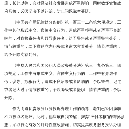
应，长此以往，会对经济社会发展造成严重影响，同时败坏党和政
府形象，必须坚决予以纠治，防止问题滋生蔓延。
《中国共产党纪律处分条例》第一百三十二条第六项规定，工
作中其他形式主义、官僚主义行为，造成严重损害或者严重不良影
响的，对直接责任者和领导责任者，给予警告或者严重警告处分；
情节较重的，给予撤销党内职务或者留党察看处分；情节严重的，
给予开除党籍处分。
《中华人民共和国公职人员政务处分法》第三十九条第三、四
项规定，工作中有形式主义、官僚主义行为的；工作中有弄虚作
假，误导、欺骗行为，造成不良后果或者影响的，予以警告、记过
或者记大过；情节较重的，予以降级或者撤职；情节严重的，予以
开除。
作为街道负责政务服务投诉办理工作的领导，老刘已经因履职
不力被点名批评。此时，他应该自我警醒，摒弃“应付考核”的错误思
想，采取行之有效的针对性整改措施，切实提高政务服务投诉办理