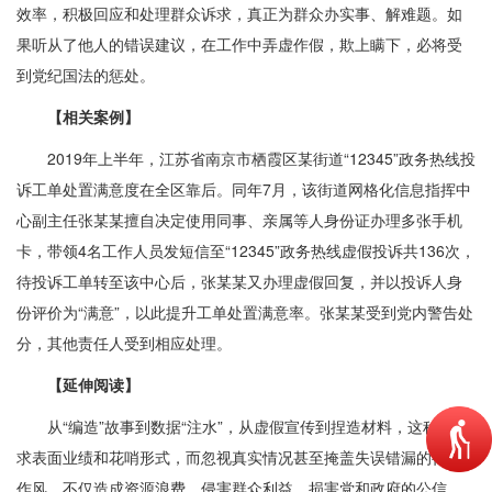
效率，积极回应和处理群众诉求，真正为群众办实事、解难题。如
果听从了他人的错误建议，在工作中弄虚作假，欺上瞒下，必将受
到党纪国法的惩处。
【相关案例】
2019年上半年，江苏省南京市栖霞区某街道“12345”政务热线投
诉工单处置满意度在全区靠后。同年7月，该街道网格化信息指挥中
心副主任张某某擅自决定使用同事、亲属等人身份证办理多张手机
卡，带领4名工作人员发短信至“12345”政务热线虚假投诉共136次，
待投诉工单转至该中心后，张某某又办理虚假回复，并以投诉人身
份评价为“满意”，以此提升工单处置满意率。张某某受到党内警告处
分，其他责任人受到相应处理。
【延伸阅读】
从“编造”故事到数据“注水”，从虚假宣传到捏造材料，这种只追
求表面业绩和花哨形式，而忽视真实情况甚至掩盖失误错漏的行为
作风，不仅造成资源浪费，侵害群众利益，损害党和政府的公信