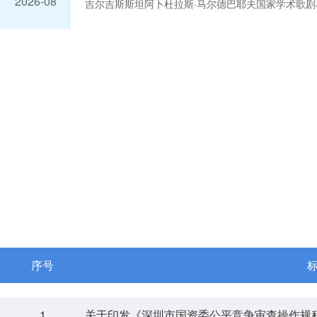
2026-08
吉尔吉斯斯坦阿卜杜拉斯·马尔德巴耶夫国家学术歌
举办。来自全球十多个国家、深耕各行各业的丝路建
作为“丝路友好使者”代表分享共建“一带一路”温暖...
序号
1
关于印发《深圳市国资委公平竞争审查操作规程