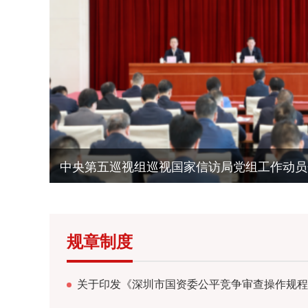
办公室（机关党委）
产权登记表（样表）
中国共产党纪律处分条例
《中国纪检监察报》头版：坚持“两个结合”推进
党委办公室
企业领导
改革和综合规划处
投资管理和科技创新处
《深圳市属国有企业对外捐赠汇总表》填写说明
中国共产党章程
第十八届深创赛报名开始啦
廉洁文化
重组和资本运营处
预算和财务监管处
考核

深圳市属国有企业对外捐赠申报表（填写说明）
中共中央印发《中央党内法规制定工作规划纲要（20
深圳：与创新青年并肩作战
股东事务和社会责任处（驻深国企合作发展处）
政务机器人
创新构建三级防控体系 筑牢企业廉洁防线
集体资产管理和信访工作处
深圳市属国有企业年度对外捐赠汇总表(样表)
《清风茶馆》第三季预告片发布，大片即将来袭
深圳市属国有企业对外捐赠申报表（样表）
“廉”接千万家——深担集团打造“阳光深担”廉洁
清风茶馆第二季｜第六集《家的责任》
中央第五巡视组巡视国家信访局党组工作动员
规章制度