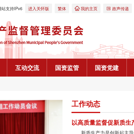
网站支持IPv6
进入关怀版
繁体
我的主页
政声传递


互动交流
国资监管
国资党建
警示教育
规划计划
访谈预告
党建办事流程
校园招聘
政策解读
在线系统
更多>
更多>
更多>
更多>
更多>
重大信息公
往期回顾


我要咨询
报说明）
《中国纪检监察报》头版：深圳等地聚焦重点任务及时跟进监督 以高质量监督促新质生产力发展
【第318期】“私人食堂”
高质量编制深圳市属国资国
深化考核激励机制 激发企
深圳市属国企党员志愿者
《深圳市国资委公平竞争审
工作动态
以青春之名，赴鹏城之约 | 深圳市属国企2026年暑期实习实践活动正式启动
《中国纪检监察报》头版报道：广东坚持从严惩、精准治、有效防、一体抓 用好一体推进“三不腐”战略抓手
【第317期】党员干部参与
深圳市属国资国企“十五五
深化国资国企改革 优化国
深圳市属国企党员发展流
关于《深圳市股份合作公司
娄和儒
规章制度
以高质量监督促新质生
产评估项目备案表》填报说明
青年就业服务攻坚行动
李希在重庆调研时强调 深入学习贯彻习近平党建思想 以更高标准更实举措做好纪检监察各项工作
【第316期】形式主义要不
推进市属国资国企“十四五
深圳市属国企科技金融在
深圳市属国企党委中心组
“菁英聚鹏城”深圳市属国企

咨询投诉选登
新质生产力是创新起主导作