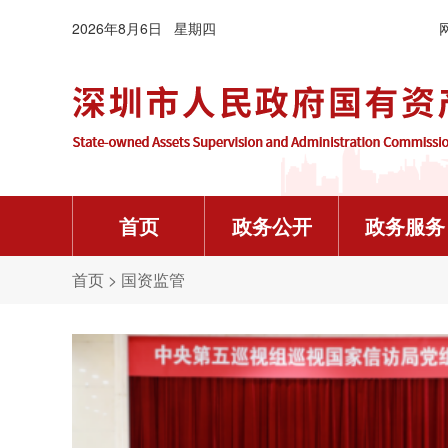
2026年8月6日 星期四
首页
政务公开
政务服务
机构概况
常用下载
党建制度
人才资讯
要闻信息
资金信息
年度信息公开报告
首页
>
国资监管


主任信箱
企业领导人员因公出国（境）审批表（样表及填
党政机关厉行节约反对浪费条例
深业托育成功入选“广东省托育人才培训基地名单”
委领导
深圳市属企业国有产权登记表填报说明
中国共产党巡视工作条例
杨军
徐国东
吴战华
张锋
迟泓琰
工作动态
《国有资产评估项目备案表》、《接受非国有资
党史学习教育工作条例
人力资源社会保障部启动2026年高校毕业生等
内设机构

我要投诉