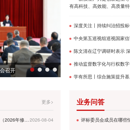
理论创新的重大成果
人员管理处
监督稽查处
国家发展改革委、人力资源社会保障部有关负责人就《实施就业优先战略“十五五”规划》答记者问
【第315期】“假把式”掩盖
深入开展深圳市属国资国企
市属企业法治建设及国有
《深圳市属国有企业合规
有高科技、高效能、高质量特
产权管理和法规处
产力是推动高质量发展的内在
深圳市属国资国企“十四五
深圳市国资国企战略性新
《深圳市属国有企业法律
更多>
分配处（安全管理处）
互交织的历史方位，创造性提

23-2027年）》
深圳市属国资国企“十四五
深圳国资国企促进高校毕
《深圳市属国有企业法务
业务知识库
深度关注丨持续纠治招投标
时代新征程上推动高质量发
《深圳市集体企业土地资
五”时期是基本实现社会主义
中央第五巡视组巡视国家信
！
新质生产力现实意义重大。二
新质生产力作出重要部署。贯
文化品牌
新质生产力作为政治监督的重
推动监督数字化与行权数字化
量监督促进新质生产力发展
会召开
级 产业是生产力的载体，
学有所思丨综合施策提升基
径。新质生产力的发展将带动
新的主导产业和支柱产业。要
局未来产业等方式，加快建设
业务问答
质生产力的主阵地。 新兴
更多>
促进生产要素高效配置、加速
实体支撑。 在河南，扎根
关于印发《深圳市国资委公平竞争审查操作规程（2026年修订）》的通知
2026-08-04
评标委员会成员在哪些
空中悬浮成像”等一系列科技
产业发展动力，洛阳市瀍河区