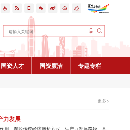









国资人才
国资廉洁
专题专栏
更多>
更多>
更多>
更多>
更多>
更多>
更多>
开

不是违规吃喝的避风港
企“十五五”规划
业科创活力在线访谈预告
活动流程
查操作规程（2026年修订）》政策解读
百万英才汇南粤 | “菁英聚鹏城”深圳市属国企2026春季校园招聘全面启动！
广东政务服务网
更多>
赌博不是“小事小节”
”规划编制工作顺利推进
有经济布局在线访谈预告
程
“四会”工作指导规则》的政策解读
传承圳能量，苗启新篇章|深圳市属国企“青苗”人才培养计划全面启动！
业务问答
产力发展
得
”规划有序实施
线访谈预告
学习会流程
2026校园招聘简章
《深圳市国有企业（集体企业）公共资源交易评标评审专家管理实施办法》政策解读
用，摆脱传统经济增长方式、生产力发展路径，具