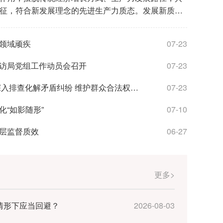
不了真问题
“十四五”规划中期评估
产权信息化监管在线访谈预告
管理办法》政策解读
创新圳能量，国企等你来！“菁英聚鹏城”深圳市属国企2026校园招聘正式启动
征，符合新发展理念的先进生产力质态。发展新质生
要求和重要着力点。习近平总书记着眼“两个大局”相
”规划加速落实
兴产业发展在线访谈预告
纠纷案件管理办法》政策解读
校园招聘入口
出新质生产力概念和发展新质生产力重大任务，为新
”规划编制工作持续推进
业生高质量就业工作情况在线访谈预告
管理暂行办法》政策解读
领域顽疾
07-23
展和中国式现代化建设提供了科学指引。 “十五
产处置操作指引（试行）》的政策解读
现代化夯实基础、全面发力的关键时期，因地制宜发展
访局党组工作动员会召开
07-23
十届中央纪委五次全会对及时跟进监督因地制宜发展
彻落实全会精神，各地纪检监察机关把因地制宜发展
陈文清在辽宁调研时表示 深入排查化解矛盾纠纷 维护群众合法权益 确保社会大局稳定
07-23
要内容，不断创新监督方式、优化监督路径，以高质
“如影随形”
07-10
。 聚焦重点关键—— 督促推进产业结构优化升
国家信访局党组开展树立和践行正确政绩观学习教育专题研讨
国家信访
推进产业结构优化升级是发展新质生产力的主要途
层监督质效
06-27
产业结构、企业组织、产品形态发生重大变革，催生
通过优化提升传统产业、培育壮大新兴产业、前瞻布
以先进制造业为骨干的现代化产业体系，打造发展新
产业和未来产业通过推动原创性、颠覆性技术突破、
更多>
现代化产业体系建设，为新质生产力提供核心动能与
洛阳的东超全息（河南）智能科技有限公司以“无介质
情形下应当回避？
2026-08-03
成果成为科技型“独角兽”。为推动科技创新加快转化为
纪委监委压紧压实发改、商务、科技等职能部门主体