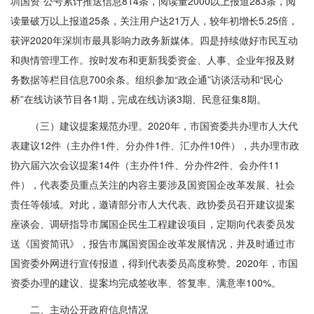
圳国资”公号累计推送信息814条，阅读量2000以上报道283条，阅
读量破万以上报道25条，关注用户达21万人，较年初增长5.25倍，
获评2020年深圳市最具影响力政务新媒体。四是持续做好市民互动
和舆情管理工作。按时发布和更新我委资金、人事、企业年报及财
务数据等栏目信息700余条。组织参加“政企通”访谈活动和“民心
桥”在线访谈节目各1期，完成在线访谈3期、民意征集8期。
（三）建议提案规范办理。2020年，市国资委共办理市人大代
表建议12件（主办件1件、分办件1件、汇办件10件），共办理市政
协六届六次会议提案14件（主办件1件、分办件2件、会办件11
件），代表委员重点关注的内容主要涉及国资国企改革发展、社会
责任等领域。对此，邀请部分市人大代表、政协委员召开建议提案
座谈会、调研指导市属国企民生工程建设项目，定期向代表委员发
送《国资简讯》，报告市属国资国企改革发展情况，并及时通过市
国资委外网进行宣传报道，得到代表委员高度称赞。2020年，市国
资委办理的建议、提案均完成签收率、答复率、满意率100%。
二、主动公开政府信息情况