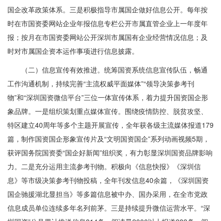
国企改革政策体系。三是积极指导市属国企做好信息公开。每年按
时在市国资委网站企业年报信息专栏公开市属直管企业上一年度年
报；按月在市国资委网站公开深圳市属国有企业经营情况信息；及
时对市属国企资本运作事项进行信息披露。
（二）信息宣传有效推进。统筹国资系统信息宣传队伍，畅通
工作沟通机制，持续完善“主流权威平面媒体”“领导决策参考刊
物”和“深圳国资微信平台”三位一体宣传体系，着力提升国资国企形
象品牌。一是组织策划重点媒体宣传。围绕疫情防控、脱贫攻坚、
特区建立40周年等多个主题开展宣传，全年获各级主流媒体报道179
篇，制作国资国企形象宣传片及“文明国资国企”系列动画视频5期，
获评国务院国资委“国企好新闻”组织奖，有力彰显深圳国资品牌影响
力。二是充分运用主流参考刊物。积极向《信息快报》《深圳信
息》等市级决策参考刊物投稿，全年刊发信息40余篇，《深圳国资
国企驰援湖北显担当》等多篇信息被中办、国办采用，在全市党政
信息成员单位连续多年名列前茅。三是持续提升微信运营水平。“深