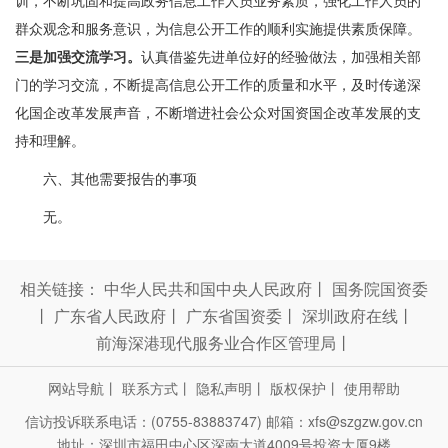
训，不断巩固和提高政务信息工作人员业务素质，强化工作人员的
群众观念和服务意识，为信息公开工作的顺利实施提供素质保障。
三是
加强交流学习
。
认真借鉴先进单位好的经验做法，加强相关部
门的学习交流，不断提高信息公开工作的质量和水平，及时传递深
化国企改革发展声音，不断增进社会公众对国资国企改革发展的支
持和理解。
六、其他需要报告的事项
无。
相关链接：
中华人民共和国中央人民政府
丨
国务院国资委
丨
广东省人民政府
丨
广东省国资委
丨
深圳政府在线
丨
前海深港现代服务业合作区管理局
丨
网站导航
丨
联系方式
丨
隐私声明
丨
版权保护
丨
使用帮助
信访投诉联系电话：(0755-83883747)
邮箱：xfs@szgzw.gov.cn
地址：深圳市福田中心区深南大道4009号投资大厦9楼