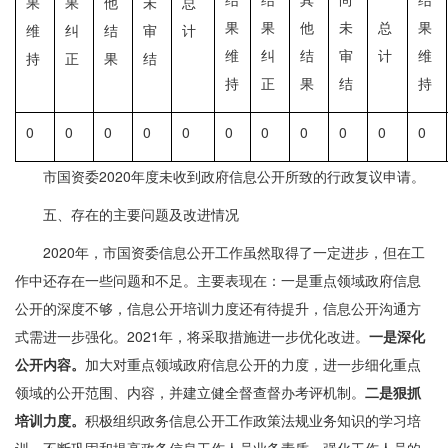
果
果
他
未
总
果
果
他
未
总
果
维
纠
结
审
计
维
纠
结
审
计
维
持
正
果
结
持
正
果
结
持
0
0
0
0
0
0
0
0
0
0
0
市国资委2020年度未收到政府信息公开所致的行政复议申请。
五、存在的主要问题及改进情况
2020年，市国资委信息公开工作虽然取得了一定进步，但在工
作中还存在一些问题和不足。主要表现在：一是重点领域政府信息
公开的深度不够，信息公开培训力度还有待提升，信息公开沟通方
式需进一步强化。2021年，将采取措施进一步优化改进。
一是深化
公开内容。
加大对重点领域政府信息公开的力度，进一步细化重点
领域的公开范围、内容，并建立健全督查督办考评机制。
二是
狠抓
培训力度。
积极组织政务信息公开工作政策法规业务知识的学习培