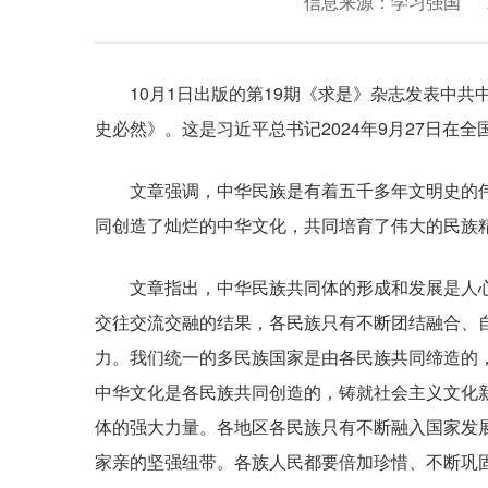
信息来源：学习强国
办公室（机关党委）
产权登记表（样表）
中国共产党纪律处分条例
党委办公室
企业领导
改革和综合规划处
投资管理和科技创新处
《深圳市属国有企业对外捐赠汇总表》填写说明
中国共产党章程
第十八届深创赛报名开始啦
廉洁文化
重组和资本运营处
预算和财务监管处
考核

股东事务和社会责任处（驻深国企合作发展处）
10月1日出版的第19期《求是》杂志发表中共
政务机器人
深圳市属国有企业对外捐赠申报表（填写说明）
中共中央印发《中央党内法规制定工作规划纲要（20
深圳：与创新青年并肩作战
创新构建三级防控体系 筑牢企业廉洁防线
集体资产管理和信访工作处
史必然》。这是习近平总书记2024年9月27日在
深圳市属国有企业年度对外捐赠汇总表(样表)
《清风茶馆》第三季预告片发布，大片即将来袭
深圳市属国有企业对外捐赠申报表（样表）
文章强调，中华民族是有着五千多年文明史的伟
“廉”接千万家——深担集团打造“阳光深担”廉洁
同创造了灿烂的中华文化，共同培育了伟大的民族
清风茶馆第二季｜第六集《家的责任》
文章指出，中华民族共同体的形成和发展是人心
交往交流交融的结果，各民族只有不断团结融合、
力。我们统一的多民族国家是由各民族共同缔造的
中华文化是各民族共同创造的，铸就社会主义文化
体的强大力量。各地区各民族只有不断融入国家发
家亲的坚强纽带。各族人民都要倍加珍惜、不断巩