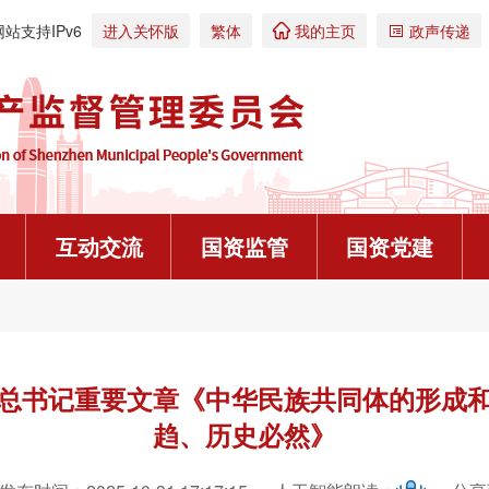
网站支持IPv6
进入关怀版
繁体
我的主页
政声传递


互动交流
国资监管
国资党建
警示教育
规划计划
访谈预告
党建办事流程
校园招聘
政策解读
在线系统
更多>
更多>
更多>
更多>
更多>
重大信息公
往期回顾


我要咨询
报说明）
集体资金追回来了”
【第318期】“私人食堂”
高质量编制深圳市属国资国
深化考核激励机制 激发企
深圳市属国企党员志愿者
《深圳市国资委公平竞争审
总书记重要文章《中华民族共同体的形成
以青春之名，赴鹏城之约 | 深圳市属国企2026年暑期实习实践活动正式启动
广东省纪委监委通报2026年上半年全省纪检监察机关监督检查审查调查情况
【第317期】党员干部参与
深圳市属国资国企“十五五
深化国资国企改革 优化国
深圳市属国企党员发展流
关于《深圳市股份合作公司
娄和儒
规章制度
趋、历史必然》
产评估项目备案表》填报说明
青年就业服务攻坚行动
700起
【第316期】形式主义要不
推进市属国资国企“十四五
深圳市属国企科技金融在
深圳市属国企党委中心组
“菁英聚鹏城”深圳市属国企

咨询投诉选登