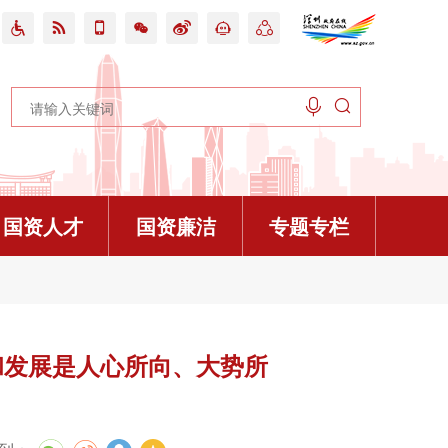









国资人才
国资廉洁
专题专栏
更多>
更多>
更多>
更多>
更多>
更多>
更多>
开

不是违规吃喝的避风港
企“十五五”规划
业科创活力在线访谈预告
活动流程
查操作规程（2026年修订）》政策解读
百万英才汇南粤 | “菁英聚鹏城”深圳市属国企2026春季校园招聘全面启动！
广东政务服务网
和发展是人心所向、大势所
赌博不是“小事小节”
”规划编制工作顺利推进
有经济布局在线访谈预告
程
“四会”工作指导规则》的政策解读
传承圳能量，苗启新篇章|深圳市属国企“青苗”人才培养计划全面启动！
业务问答
得
”规划有序实施
线访谈预告
学习会流程
2026校园招聘简章
《深圳市国有企业（集体企业）公共资源交易评标评审专家管理实施办法》政策解读