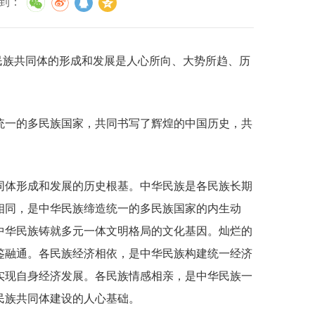
到
：
不了真问题
“十四五”规划中期评估
产权信息化监管在线访谈预告
管理办法》政策解读
创新圳能量，国企等你来！“菁英聚鹏城”深圳市属国企2026校园招聘正式启动
”规划加速落实
兴产业发展在线访谈预告
纠纷案件管理办法》政策解读
校园招聘入口
民族共同体的形成和发展是人心所向、大势所趋、历
”规划编制工作持续推进
业生高质量就业工作情况在线访谈预告
管理暂行办法》政策解读
产处置操作指引（试行）》的政策解读
一的多民族国家，共同书写了辉煌的中国历史，共
体形成和发展的历史根基。中华民族是各民族长期
相同，是中华民族缔造统一的多民族国家的内生动
中华民族铸就多元一体文明格局的文化基因。灿烂的
鉴融通。各民族经济相依，是中华民族构建统一经济
实现自身经济发展。各民族情感相亲，是中华民族一
民族共同体建设的人心基础。