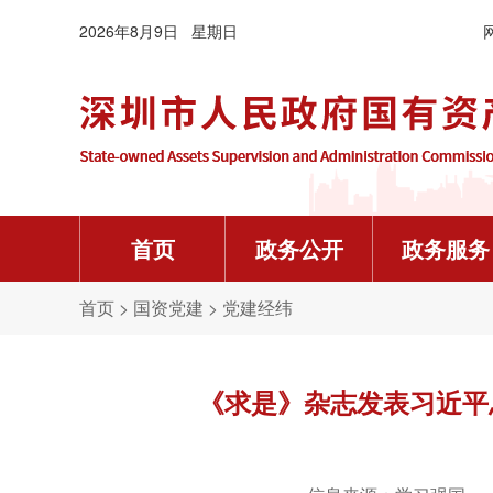
2026年8月9日 星期日
首页
政务公开
政务服务
机构概况
常用下载
党建制度
人才资讯
要闻信息
资金信息
年度信息公开报告
首页
>
国资党建
>
党建经纬


主任信箱
企业领导人员因公出国（境）审批表（样表及填
党政机关厉行节约反对浪费条例
深业托育成功入选“广东省托育人才培训基地名单”
广东纪检监察机关守好群众“钱袋子”“200多万元
委领导
《求是》杂志发表习近平
深圳市属企业国有产权登记表填报说明
中国共产党巡视工作条例
杨军
徐国东
吴战华
张锋
迟泓琰
工作动态
《国有资产评估项目备案表》、《接受非国有资
党史学习教育工作条例
人力资源社会保障部启动2026年高校毕业生等
2026年6月全国查处违反中央八项规定精神问题34
内设机构

我要投诉