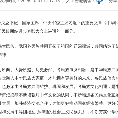
发布时间：2025-10-31 17:17:15
人工智能朗读：
分享
人员管理处
监督稽查处
国家发展改革委、人力资源社会保障部有关负责人就《实施就业优先战略“十五五”规划》答记者问
《中国纪检监察报》头版：深圳等地聚焦重点任务及时跟进监督 以高质量监督促新质生产力发展
【第315期】“假把式”掩盖
深入开展深圳市属国资国企
市属企业法治建设及国有
《深圳市属国有企业合规
产权管理和法规处
深圳市属国资国企“十四五
深圳市国资国企战略性新
《深圳市属国有企业法律
更多>
分配处（安全管理处）

中央总书记、国家主席、中央军委主席习近平的重要文章《中华
业务知识库
23-2027年）》
深圳市属国资国企“十四五
深圳国资国企促进高校毕
《深圳市属国有企业法务
全国民族团结进步表彰大会上讲话的一部分。
《深圳市集体企业土地资
！
大民族。我国各民族共同开拓了祖国的辽阔疆域，共同缔造了统
文化品牌
精神。
所向、大势所趋、历史必然。各民族血脉相融，是中华民族共同
自觉融入中华民族大家庭，才能拥有更美好的未来。各民族信念
，也必须由各民族共同维护、巩固和发展。各民族文化相通，是
新辉煌必须不断增强对中华文化的认同，不断增进各民族文化互
展大局、加强经济交流合作，才能更好推动国家经济繁荣、更好
固和发展平等团结互助和谐的社会主义民族关系，不断夯实中华