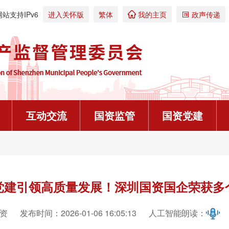
网站支持IPv6
进入关怀版
繁体
我的主页
政声传递


互动交流
国资监管
国资党建
警示教育
规划计划
访谈预告
党建办事流程
校园招聘
政策解读
在线系统
更多>
更多>
更多>
更多>
更多>
重大信息公
往期回顾


我要咨询
报说明）
《中国纪检监察报》头版：深圳等地聚焦重点任务及时跟进监督 以高质量监督促新质生产力发展
【第318期】“私人食堂”
高质量编制深圳市属国资国
深化考核激励机制 激发企
深圳市属国企党员志愿者
《深圳市国资委公平竞争审
党建引领高质量发展！深圳国资国企荣获多
以青春之名，赴鹏城之约 | 深圳市属国企2026年暑期实习实践活动正式启动
《中国纪检监察报》头版报道：广东坚持从严惩、精准治、有效防、一体抓 用好一体推进“三不腐”战略抓手
【第317期】党员干部参与
深圳市属国资国企“十五五
深化国资国企改革 优化国
深圳市属国企党员发展流
关于《深圳市股份合作公司
娄和儒
规章制度
产评估项目备案表》填报说明
青年就业服务攻坚行动
李希在重庆调研时强调 深入学习贯彻习近平党建思想 以更高标准更实举措做好纪检监察各项工作
【第316期】形式主义要不
推进市属国资国企“十四五
深圳市属国企科技金融在
深圳市属国企党委中心组
“菁英聚鹏城”深圳市属国企
资
发布时间：2026-01-06 16:05:13
人工智能朗读：

咨询投诉选登