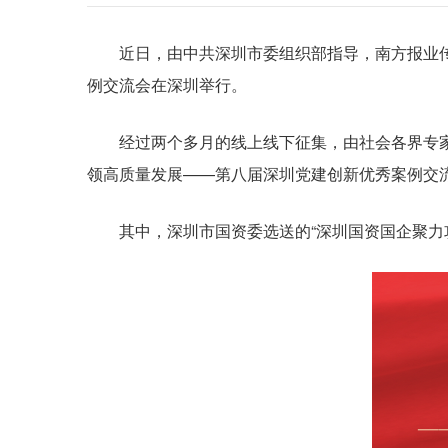
办公室（机关党委）
产权登记表（样表）
中国共产党纪律处分条例
《中国纪检监察报》头版：坚持“两个结合”推进
党委办公室
企业领导
改革和综合规划处
投资管理和科技创新处
《深圳市属国有企业对外捐赠汇总表》填写说明
中国共产党章程
第十八届深创赛报名开始啦
廉洁文化
近日，由中共深圳市委组织部指导，南方报业传媒
重组和资本运营处
预算和财务监管处
考核

股东事务和社会责任处（驻深国企合作发展处）
例交流会在深圳举行。
政务机器人
深圳市属国有企业对外捐赠申报表（填写说明）
中共中央印发《中央党内法规制定工作规划纲要（20
深圳：与创新青年并肩作战
创新构建三级防控体系 筑牢企业廉洁防线
集体资产管理和信访工作处
深圳市属国有企业年度对外捐赠汇总表(样表)
经过两个多月的线上线下征集，由社会各界专家代
《清风茶馆》第三季预告片发布，大片即将来袭
深圳市属国有企业对外捐赠申报表（样表）
领高质量发展——第八届深圳党建创新优秀案例交
“廉”接千万家——深担集团打造“阳光深担”廉洁
清风茶馆第二季｜第六集《家的责任》
其中，深圳市国资委选送的“深圳国资国企聚力攻