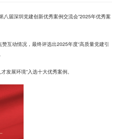
不了真问题
“十四五”规划中期评估
产权信息化监管在线访谈预告
管理办法》政策解读
创新圳能量，国企等你来！“菁英聚鹏城”深圳市属国企2026校园招聘正式启动
”规划加速落实
兴产业发展在线访谈预告
纠纷案件管理办法》政策解读
届深圳党建创新优秀案例交流会”2025年优秀案
校园招聘入口
”规划编制工作持续推进
业生高质量就业工作情况在线访谈预告
管理暂行办法》政策解读
产处置操作指引（试行）》的政策解读
互动情况，最终评选出2025年度“高质量党建引
。
才发展环境”入选十大优秀案例。