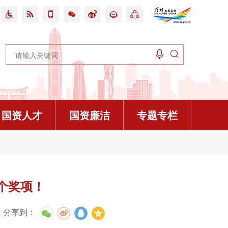









国资人才
国资廉洁
专题专栏
更多>
更多>
更多>
更多>
更多>
更多>
更多>
开

不是违规吃喝的避风港
企“十五五”规划
业科创活力在线访谈预告
活动流程
查操作规程（2026年修订）》政策解读
百万英才汇南粤 | “菁英聚鹏城”深圳市属国企2026春季校园招聘全面启动！
广东政务服务网
个奖项！
赌博不是“小事小节”
”规划编制工作顺利推进
有经济布局在线访谈预告
程
“四会”工作指导规则》的政策解读
传承圳能量，苗启新篇章|深圳市属国企“青苗”人才培养计划全面启动！
业务问答
得
”规划有序实施
线访谈预告
学习会流程
2026校园招聘简章
《深圳市国有企业（集体企业）公共资源交易评标评审专家管理实施办法》政策解读
分享到
：