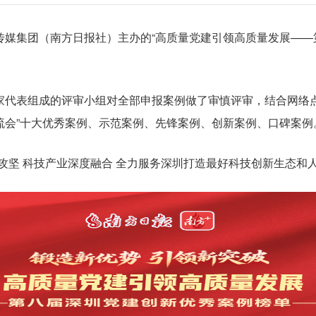
理论创新的重大成果
人员管理处
监督稽查处
国家发展改革委、人力资源社会保障部有关负责人就《实施就业优先战略“十五五”规划》答记者问
【第315期】“假把式”掩盖
深入开展深圳市属国资国企
市属企业法治建设及国有
《深圳市属国有企业合规
产权管理和法规处
深圳市属国资国企“十四五
深圳市国资国企战略性新
《深圳市属国有企业法律
集团（南方日报社）主办的“高质量党建引领高质量发展——第八
更多>
分配处（安全管理处）

业务知识库
23-2027年）》
深圳市属国资国企“十四五
深圳国资国企促进高校毕
《深圳市属国有企业法务
《深圳市集体企业土地资
表组成的评审小组对全部申报案例做了审慎评审，结合网络点赞
！
流会”十大优秀案例、示范案例、先锋案例、创新案例、口碑案例
文化品牌
坚 科技产业深度融合 全力服务深圳打造最好科技创新生态和人