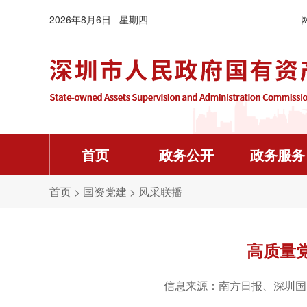
2026年8月6日 星期四
首页
政务公开
政务服务
机构概况
常用下载
党建制度
人才资讯
要闻信息
资金信息
年度信息公开报告
首页
>
国资党建
>
风采联播


主任信箱
企业领导人员因公出国（境）审批表（样表及填
党政机关厉行节约反对浪费条例
深业托育成功入选“广东省托育人才培训基地名单”
委领导
高质量
深圳市属企业国有产权登记表填报说明
中国共产党巡视工作条例
杨军
徐国东
吴战华
张锋
迟泓琰
工作动态
《国有资产评估项目备案表》、《接受非国有资
党史学习教育工作条例
人力资源社会保障部启动2026年高校毕业生等
信息来源：南方日报、深圳国
内设机构

我要投诉