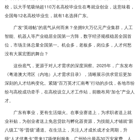
校，以大手笔吸纳超110万名高校毕业生在粤就业创业，这意味着，
全国每12名高校毕业生，就有1名选择广东。
广发“英雄帖”的底气从何而来？坐拥9大万亿元产业集群，人工
智能、机器人等产业稳居全国第一方阵，数字经济规模稳居全国首
位，市场主体总量全国第一。机会多，老板多，岗位多，人才何愁
没有大展宏图的舞台？
这份底气，更源于对人才需求的深度洞察。2025年，广东发布
《粤港澳大湾区（内地）人才需求目录》，清晰展示供求背后更加
深刻的人才结构变化。紧随“百万英才汇南粤”行动的步伐，各地市纷
纷与高校成功牵手，在高校设立人才工作站，前瞻布局“加仓”产业人
才。
广东有事业，更有生活烟火。在事业赛道上，为求职者送上就
业补贴，为创业者送上免息贷款与孵化器资源，为技能人才铺就“新
八级工”等“晋级”通道。在生活上，关注人才成长成才全周期，升
级“人才优粤卡”带来17项便利服务，广州给出最高30万安家费、人