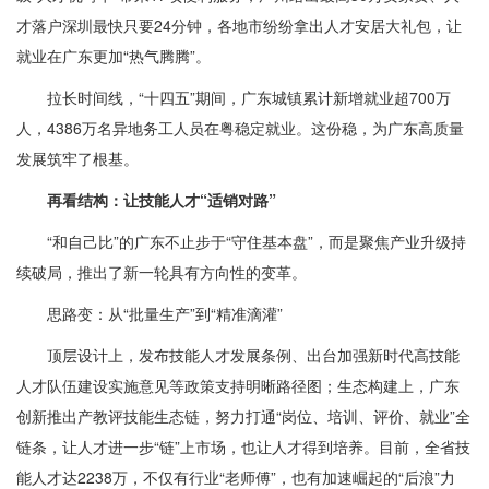
才落户深圳最快只要24分钟，各地市纷纷拿出人才安居大礼包，让
就业在广东更加“热气腾腾”。
拉长时间线，“十四五”期间，广东城镇累计新增就业超700万
人，4386万名异地务工人员在粤稳定就业。这份稳，为广东高质量
发展筑牢了根基。
再看结构：让技能人才“适销对路”
“和自己比”的广东不止步于“守住基本盘”，而是聚焦产业升级持
续破局，推出了新一轮具有方向性的变革。
思路变：从“批量生产”到“精准滴灌”
顶层设计上，发布技能人才发展条例、出台加强新时代高技能
人才队伍建设实施意见等政策支持明晰路径图；生态构建上，广东
创新推出产教评技能生态链，努力打通“岗位、培训、评价、就业”全
链条，让人才进一步“链”上市场，也让人才得到培养。目前，全省技
能人才达2238万，不仅有行业“老师傅”，也有加速崛起的“后浪”力