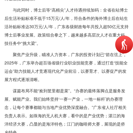
与此同时，博士后等“高精尖”人才待遇持续加码：全省在站博士
后生活补贴标准不低于15万元/人/年，符合条件的海外博士后在站生
活补贴标准达30万元/人/年，广东各级财政每年共投入超50亿元支持
博士后事业发展。政策组合拳之下，越来越多高层次人才在重大科
技任务中“挑大梁”。
聚焦产业升级，瞄准人力资本，广东的投资计划已“箭在弦上”。
2025年，广东举办超百场省级行业职业技能竞赛，通过打造“技能全
运会”助力技能人才竞逐现代化产业前沿，以赛育才、以赛促产的发
展方程式逐渐清晰。
谋篇布局不能“捡到筐里都是菜”。“办赛的最终落脚点是服务发
展、赋能产业。我们始终坚持‘一赛一产业，一地一标杆’的办赛理
念，让每个赛事都能与当地产业优势深度融合。”广东省人社厅相关
负责人表示。如珠海的无人机大赛，看中的是产业优势；湛江的海
洋经济大赛，凸显的是海洋特色；江门的咖啡师大赛，展现的是侨
乡特色。