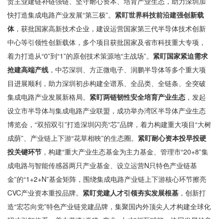
责主业建链补链强链、坚守耐心资本、培育产业生态，助力深圳加
快打造集成电路产业发展“第三极”。
紧盯世界科技前沿建强创新载
体
，获批国家高新技术企业，建设运营国家第三代半导体技术创新
中心等引领性创新载体，多个项目获批国家及省市科技重大专项，
着力打造从“0”到“1”的原创技术策源地“主战场”。
紧盯国家紧迫需求
抢
建高端产线
，中芯深圳、方正微电子、润鹏半导体等多个重大项
目进展顺利，助力深圳初步构建全谱系、全品类、全链条、全突破
集成电路产业发展新格局。
紧盯两链韧性安全培育产业生态
，发起
设立市半导体与集成电路产业联盟，成功举办湾区半导体产业生态
博览会，“双招双引”打造深圳闪亮“芯”品牌，着力构建重大项目“大树
成荫”、产业链上下游“花草相映”的生态圈。
紧盯耐心资本投早投
硬
投
关键环节
，构建“重大产业生态基金为主力基金、管理市“20+8”集
成电路与智能传感器两只产业基金、设立运营N只特色产业链基
金”的“1+2+N”基金矩阵，围绕集成电路产业链上下游核心环节擦亮
CVC产业资本重投品牌。
紧盯党建人才引领夯实发展根基
，创新打
造“宏芯向党”特色产业链党建品牌，集聚国内外顶尖人才构建全球化