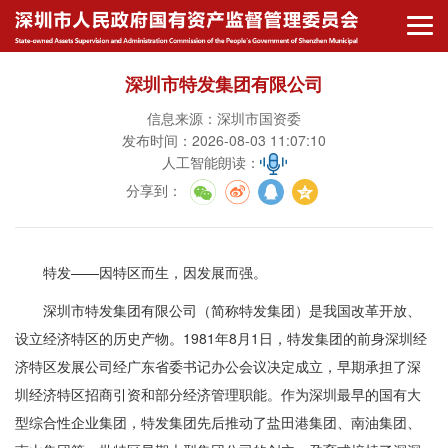
深圳市特发集团有限公司
信息来源：深圳市国资委
发布时间：2026-08-03 11:07:10
人工智能朗读：
分享到
：
特发——因特区而生，因发展而强。
深圳市特发集团有限公司（简称特发集团）是我国改革开放、
设立经济特区的历史产物。1981年8月1日，特发集团的前身深圳经
济特区发展公司经广东省委书记办公会议决定成立，早期承担了深
圳经济特区招商引资和部分经济管理职能。
作为深圳最早的国有大
型综合性企业集团，特发集团先后推动了盐田港集团、南油集团、