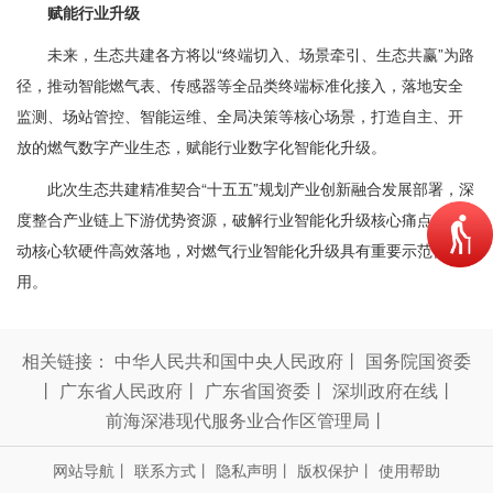
赋能行业升级
未来，生态共建各方将以“终端切入、场景牵引、生态共赢”为路
径，推动智能燃气表、传感器等全品类终端标准化接入，落地安全
监测、场站管控、智能运维、全局决策等核心场景，打造自主、开
放的燃气数字产业生态，赋能行业数字化智能化升级。
此次生态共建精准契合“十五五”规划产业创新融合发展部署，深
度整合产业链上下游优势资源，破解行业智能化升级核心痛点，推
动核心软硬件高效落地，对燃气行业智能化升级具有重要示范作
用。
相关链接：
中华人民共和国中央人民政府
丨
国务院国资委
丨
广东省人民政府
丨
广东省国资委
丨
深圳政府在线
丨
前海深港现代服务业合作区管理局
丨
网站导航
丨
联系方式
丨
隐私声明
丨
版权保护
丨
使用帮助