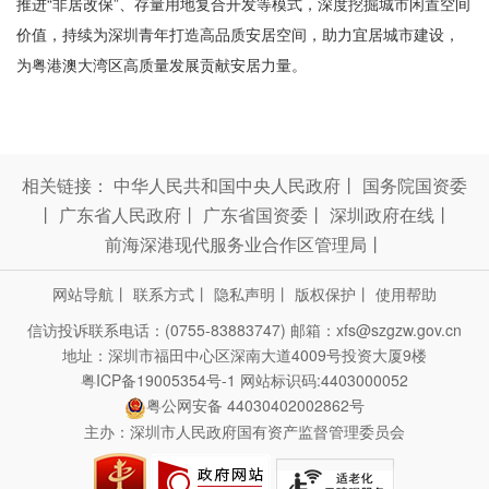
推进“非居改保”、存量用地复合开发等模式，深度挖掘城市闲置空间
价值，持续为深圳青年打造高品质安居空间，助力宜居城市建设，
为粤港澳大湾区高质量发展贡献安居力量。
相关链接：
中华人民共和国中央人民政府
丨
国务院国资委
丨
广东省人民政府
丨
广东省国资委
丨
深圳政府在线
丨
前海深港现代服务业合作区管理局
丨
网站导航
丨
联系方式
丨
隐私声明
丨
版权保护
丨
使用帮助
信访投诉联系电话：(0755-83883747)
邮箱：xfs@szgzw.gov.cn
地址：深圳市福田中心区深南大道4009号投资大厦9楼
粤ICP备19005354号-1
网站标识码:4403000052
粤公网安备 44030402002862号
主办：深圳市人民政府国有资产监督管理委员会