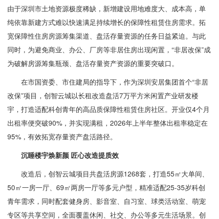
由于深圳市土地资源极度稀缺，新增建设用地难度大、成本高，单
纯依靠新建方式难以快速满足持续增长的保障性租赁住房需求。拓
宽保障性住房房源筹集渠道、盘活存量资源的任务日益紧迫。与此
同时，为避免商业、办公、厂房等非居住房出现闲置，“非居改保”成
为破解房源筹集瓶颈、盘活存量资产资源的重要突破口。
在市国资委、市住建局的指导下，作为深圳安居集团首个“非居
改保”项目，创智云城以长租改造盘活7万平方米闲置产业研发楼
宇，打造适配科创青年的高品质保障性租赁住房社区。开业仅4个月
出租率便突破90%，并实现满租，2026年上半年整体出租率稳定在
95%，有效拓宽存量资产盘活路径。
沉睡楼宇焕新颜 匠心改造提质效
改造后，创智云城项目共盘活房源1268套，打造55㎡大单间、
50㎡一房一厅、69㎡两房一厅等多元户型，精准适配25-35岁科创
青年需求，同时配套健身房、影音室、自习室、球类活动室、萌宠
专区等共享空间，全面覆盖休闲、社交、办公等多元生活场景。创