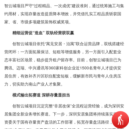
智云城项目严守“过程精品、一次成优”建设准则，通过统筹施工与集
约用材，实现存量改造提质降本增效，并凭借扎实工程品质斩获国
家、省、市级多项建筑装饰权威奖项。
精细运营促“造血” 双轨经营获双赢
创智云城项目依托“寓见安居・泊寓”联合运营品牌，双线搭建经
营闭环：一方面拓展保洁、短租等增值服务，另一方面引入配套业
态丰富社区场景，稳步提升租户留存率。目前，创智云城项目已为
腾讯、迈瑞、中兴通讯等360家科创企业近1500名青年人才提供安
居住所，有效补齐片区职住配套短板，缓解新市民与青年人住房压
力，切实助力南山产业人才集聚。
模式输出拓赛道 深耕存量显担当
创智云城项目沉淀完整“非居改保”全流程运营经验，成为深圳安
居集团全新业务增长赛道。下一步，深圳安居集团将持续落实市国
资委关于国有存量资产盘活的工作部署，拓宽存量盘活路径，同步